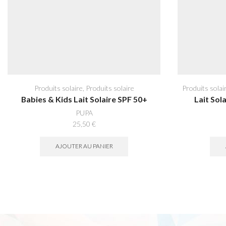
Produits solaire
,
Produits solaire
Produits solai
Babies & Kids Lait Solaire SPF 50+
Lait Sol
PUPA
25,50
€
AJOUTER AU PANIER