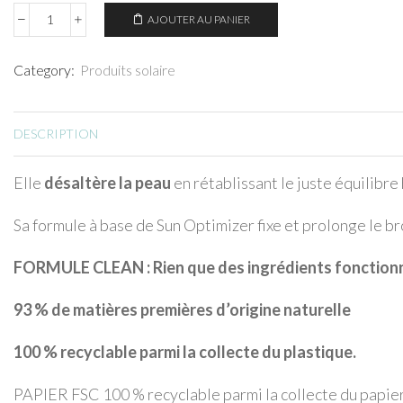
AJOUTER AU PANIER
quantité
de
Crème
Category:
Produits solaire
Après-
Soleil
Pour
DESCRIPTION
le
Visage,
Cou
Elle
désaltère la peau
en rétablissant le juste équilibre
et
Décolleté
Sa formule à base de Sun Optimizer fixe et prolonge le b
FORMULE CLEAN : Rien que des ingrédients fonctionn
93 % de matières premières d’origine naturelle
100 % recyclable parmi la collecte du plastique.
PAPIER FSC 100 % recyclable parmi la collecte du papier