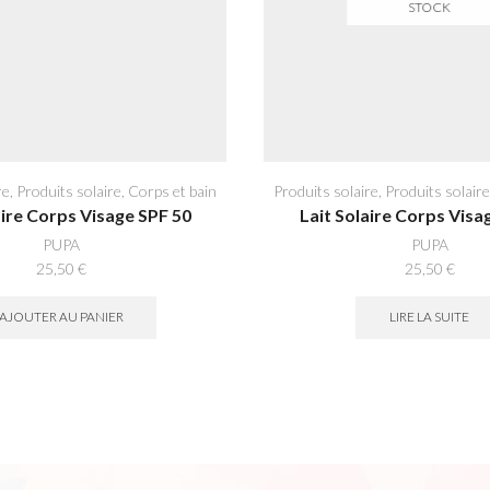
STOCK
re
,
Produits solaire
,
Corps et bain
Produits solaire
,
Produits solaire
aire Corps Visage SPF 50
Lait Solaire Corps Visa
PUPA
PUPA
25,50
€
25,50
€
AJOUTER AU PANIER
LIRE LA SUITE