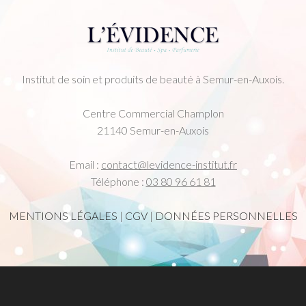
Institut de soin et produits de beauté à Semur-en-Auxois.
Centre Commercial Champlon
21140 Semur-en-Auxois
Email :
contact@levidence-institut.fr
Téléphone :
03 80 96 61 81
MENTIONS LÉGALES
|
CGV
|
DONNÉES PERSONNELLES