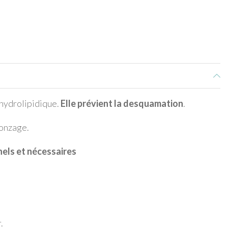
 hydrolipidique.
Elle prévient la desquamation
.
ronzage.
els et nécessaires
.