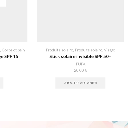
,
Corps et bain
Produits solaire
,
Produits solaire
,
Visage
ge SPF 15
Stick solaire invisible SPF 50+
PUPA
20,00
€
AJOUTER AU PANIER