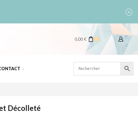
0,00
€
0
CONTACT
et Décolleté