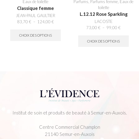
Eaux de toilette
Parfums
,
Parfums femme
,
Eaux de
toilette
Classique femme
L.12.12 Rose Sparkling
JEAN-PAUL GAULTIER
Plage
LACOSTE
83,70
€
–
124,00
€
de
Ce
Plage
73,00
€
–
99,00
€
prix :
produit
de
Ce
CHOIX DES OPTIONS
83,70 €
a
prix :
produi
CHOIX DES OPTIONS
à
plusieurs
73,00 €
a
124,00 €
variations.
à
plusi
Les
99,00 €
variat
options
Les
peuvent
option
être
peuve
choisies
être
sur
choisi
la
sur
page
la
du
page
produit
du
Institut de soin et produits de beauté à Semur-en-Auxois.
produi
Centre Commercial Champlon
21140 Semur-en-Auxois