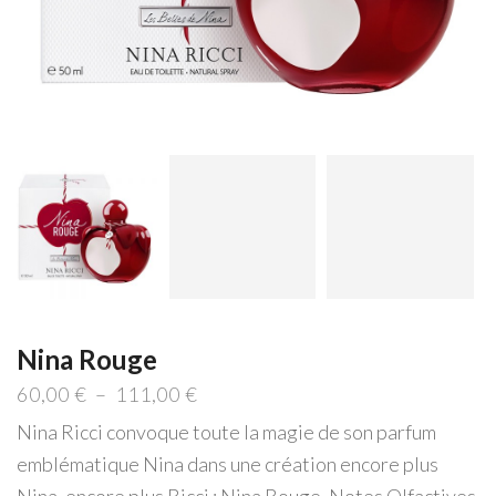
Nina Rouge
Plage
60,00
€
–
111,00
€
de
Nina Ricci convoque toute la magie de son parfum
prix :
60,00 €
emblématique Nina dans une création encore plus
à