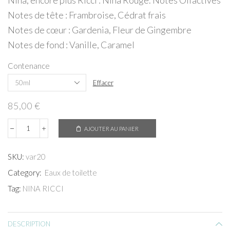
Nina, encore plus Ricci : Nina Rouge. Notes Olfactives
111,00 €
Notes de tête : Frambroise, Cédrat frais
Notes de cœur : Gardenia, Fleur de Gingembre
Notes de fond : Vanille, Caramel
Contenance
Effacer
85,00
€
AJOUTER AU PANIER
quantité
de
Nina
SKU:
var20
Rouge
Category:
Eaux de toilette
Tag:
NINA RICCI
DESCRIPTION