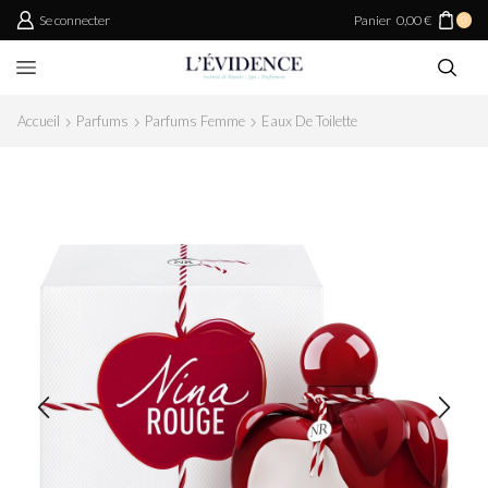
Se connecter
Panier
0,00
€
0
Accueil
Parfums
Parfums Femme
Eaux De Toilette